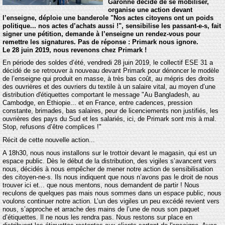
Garonne décide de se mobiliser,
organise une action devant
l’enseigne, déploie une banderole "Nos actes citoyens ont un poids
politique... nos actes d’achats aussi !", sensibilise les passant-e-s, fait
signer une pétition, demande à l’enseigne un rendez-vous pour
remettre les signatures. Pas de réponse : Primark nous ignore.
Le 28 juin 2019, nous revenons chez Primark !
En période des soldes d’été, vendredi 28 juin 2019, le collectif ESE 31 a
décidé de se retrouver à nouveau devant Primark pour dénoncer le modèle
de l’enseigne qui produit en masse, à très bas coût, au mépris des droits
des ouvrières et des ouvriers du textile à un salaire vital, au moyen d’une
distribution d'étiquettes comportant le message "Au Bangladesh, au
Cambodge, en Ethiopie... et en France, entre cadences, pression
constante, brimades, bas salaires, peur de licenciements non justifiés, les
ouvrières des pays du Sud et les salariés, ici, de Primark sont mis à mal.
Stop, refusons d’être complices !"
Récit de cette nouvelle action...
A 18h30, nous nous installons sur le trottoir devant le magasin, qui est un
espace public. Dès le début de la distribution, des vigiles s’avancent vers
nous, décidés à nous empêcher de mener notre action de sensibilisation
des citoyen-ne-s. Ils nous indiquent que nous n’avons pas le droit de nous
trouver ici et... que nous mentons, nous demandent de partir ! Nous
reculons de quelques pas mais nous sommes dans un espace public, nous
voulons continuer notre action. L’un des vigiles un peu excédé revient vers
nous, s’approche et arrache des mains de l’une de nous son paquet
d’étiquettes. Il ne nous les rendra pas. Nous restons sur place en